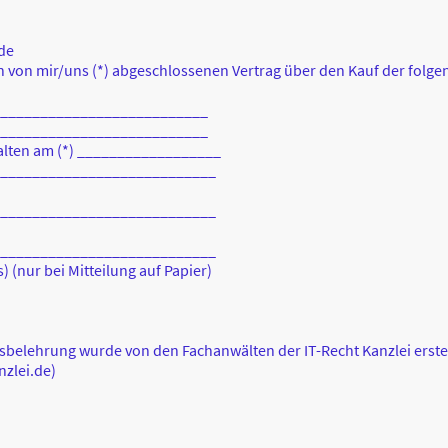
de
en von mir/uns (*) abgeschlossenen Vertrag über den Kauf der folge
___________________________
___________________________
halten am (*) __________________
___________________________
___________________________
___________________________
 (nur bei Mitteilung auf Papier)
sbelehrung wurde von den Fachanwälten der IT-Recht Kanzlei erstel
nzlei.de)