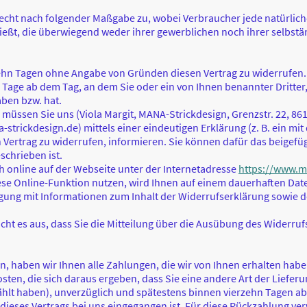
echt nach folgender Maßgabe zu, wobei Verbraucher jede natürliche 
eßt, die überwiegend weder ihrer gewerblichen noch ihrer selbstän
zehn Tagen ohne Angabe von Gründen diesen Vertrag zu widerrufen.
 Tage ab dem Tag, an dem Sie oder ein von Ihnen benannter Dritter, 
ben bzw. hat.
müssen Sie uns (Viola Margit, MANA-Strickdesign, Grenzstr. 22, 861
rickdesign.de) mittels einer eindeutigen Erklärung (z. B. ein mit 
en Vertrag zu widerrufen, informieren. Sie können dafür das beigef
schrieben ist.
h online auf der Webseite unter der Internetadresse
https://www.ma
e Online-Funktion nutzen, wird Ihnen auf einem dauerhaften Datent
igung mit Informationen zum Inhalt der Widerrufserklärung sowie 
cht es aus, dass Sie die Mitteilung über die Ausübung des Widerruf
, haben wir Ihnen alle Zahlungen, die wir von Ihnen erhalten haben
ten, die sich daraus ergeben, dass Sie eine andere Art der Lieferu
ählt haben), unverzüglich und spätestens binnen vierzehn Tagen 
f dieses Vertrags bei uns eingegangen ist. Für diese Rückzahlung v