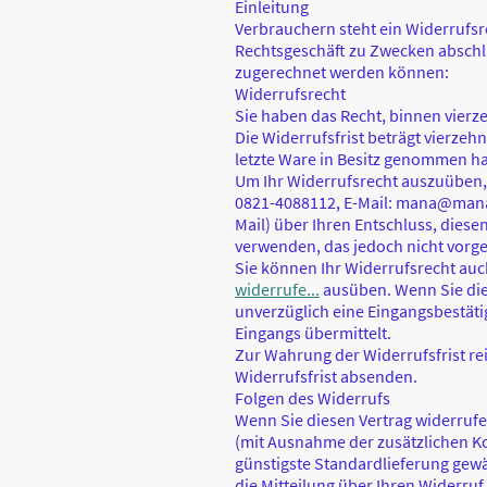
Einleitung
Verbrauchern steht ein Widerrufsr
Rechtsgeschäft zu Zwecken abschli
zugerechnet werden können:
Widerrufsrecht
Sie haben das Recht, binnen vier
Die Widerrufsfrist beträgt vierzehn
letzte Ware in Besitz genommen ha
Um Ihr Widerrufsrecht auszuüben, 
0821-4088112, E-Mail: mana@mana-st
Mail) über Ihren Entschluss, dies
verwenden, das jedoch nicht vorge
Sie können Ihr Widerrufsrecht auc
widerrufe...
ausüben. Wenn Sie dies
unverzüglich eine Eingangsbestät
Eingangs übermittelt.
Zur Wahrung der Widerrufsfrist rei
Widerrufsfrist absenden.
Folgen des Widerrufs
Wenn Sie diesen Vertrag widerrufen
(mit Ausnahme der zusätzlichen Kos
günstigste Standardlieferung gew
die Mitteilung über Ihren Widerru