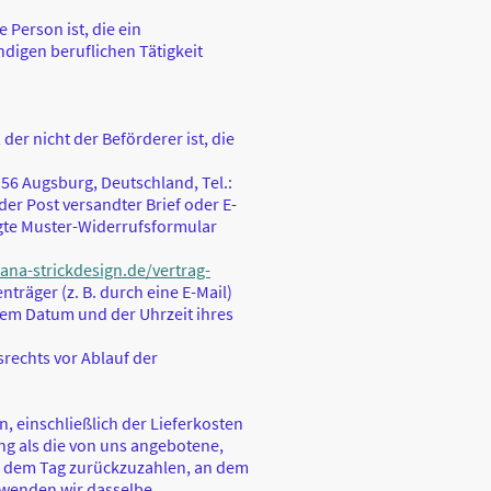
Person ist, die ein
digen beruflichen Tätigkeit
der nicht der Beförderer ist, die
56 Augsburg, Deutschland, Tel.:
der Post versandter Brief oder E-
ügte Muster-Widerrufsformular
na-strickdesign.de/vertrag-
räger (z. B. durch eine E-Mail)
dem Datum und der Uhrzeit ihres
srechts vor Ablauf der
, einschließlich der Lieferkosten
ng als die von uns angebotene,
ab dem Tag zurückzuzahlen, an dem
erwenden wir dasselbe