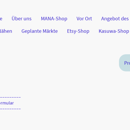
te
Über uns
MANA-Shop
Vor Ort
Angebot des
 Nähen
Geplante Märkte
Etsy-Shop
Kasuwa-Shop
–––––––––
ormular
–––––––––