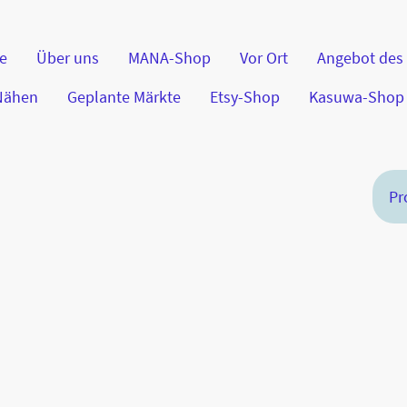
te
Über uns
MANA-Shop
Vor Ort
Angebot des
 Nähen
Geplante Märkte
Etsy-Shop
Kasuwa-Shop