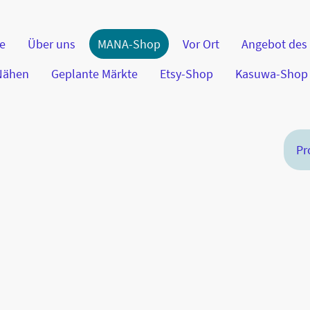
te
Über uns
MANA-Shop
Vor Ort
Angebot des
 Nähen
Geplante Märkte
Etsy-Shop
Kasuwa-Shop