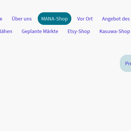
te
Über uns
MANA-Shop
Vor Ort
Angebot des
 Nähen
Geplante Märkte
Etsy-Shop
Kasuwa-Shop